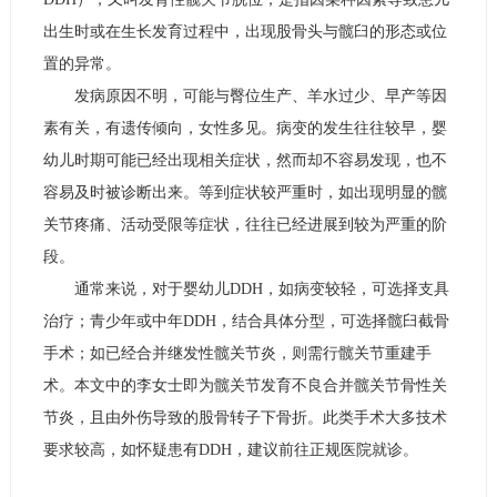
出生时或在生长发育过程中，出现股骨头与髋臼的形态或位
置的异常。
发病原因不明，可能与臀位生产、羊水过少、早产等因
素有关，有遗传倾向，女性多见。病变的发生往往较早，婴
幼儿时期可能已经出现相关症状，然而却不容易发现，也不
容易及时被诊断出来。等到症状较严重时，如出现明显的髋
关节疼痛、活动受限等症状，往往已经进展到较为严重的阶
段。
通常来说，对于婴幼儿DDH，如病变较轻，可选择支具
治疗；青少年或中年DDH，结合具体分型，可选择髋臼截骨
手术；如已经合并继发性髋关节炎，则需行髋关节重建手
术。本文中的李女士即为髋关节发育不良合并髋关节骨性关
节炎，且由外伤导致的股骨转子下骨折。此类手术大多技术
要求较高，如怀疑患有DDH，建议前往正规医院就诊。