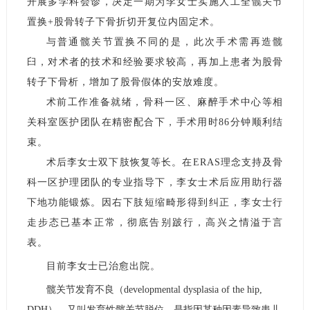
开展多学科会诊，决定一期为李女士实施人工全髋关节
置换+股骨转子下骨折切开复位内固定术。
与普通髋关节置换不同的是，此次手术需再造髋
臼，对术者的技术和经验要求较高，再加上患者为股骨
转子下骨析，增加了股骨假体的安放难度。
术前工作准备就绪，骨科一区、麻醉手术中心等相
关科室医护团队在精密配合下，手术用时86分钟顺利结
束。
术后李女士双下肢恢复等长。在ERAS理念支持及骨
科一区护理团队的专业指导下，李女士术后应用助行器
下地功能锻炼。因右下肢短缩畸形得到纠正，李女士行
走步态已基本正常，彻底告别跛行，高兴之情溢于言
表。
目前李女士已治愈出院。
髋关节发育不良（developmental dysplasia of the hip,
DDH），又叫发育性髋关节脱位，是指因某种因素导致患儿