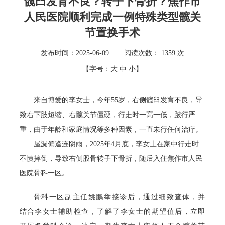
髋臼发育不良？转子下骨折？焦作市
人民医院顺利完成一例特殊类型髋关
节置换手术
发布时间：2025-06-09
阅读次数：
1359
次
【字号：
大
中
小
】
来自博爱的李女士，今年55岁，右侧髋臼发育不良，导
致右下肢短缩、右髋关节僵硬，行走时一高一低，跛行严
重，由于年龄和家庭情况等多种因素，一直未行任何治疗。
屋漏偏逢连阴雨，2025年4月底，李女土在家中行走时
不慎摔倒，导致右侧股骨转子下骨折，随后入住焦作市人民
医院骨科一区。
骨科一区副主任姚鹏举接诊后，通过细致查体，并
结合李女士辅助检查，了解了李女士的期望值后，立即